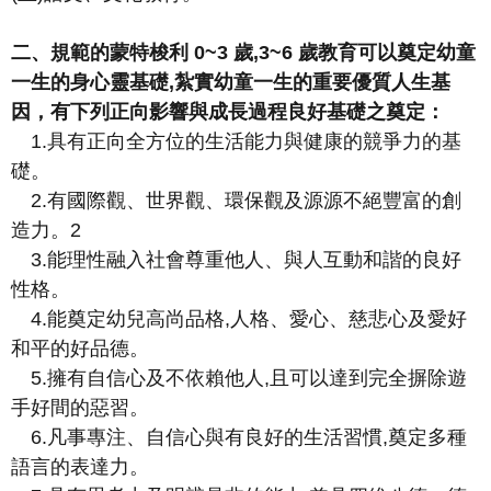
二、規範的蒙特梭利
0~3
歲
,3~6
歲教育可以奠定幼童
一生的身心靈基礎
,
紮實幼童一生的重要優質人生基
因，有下列正向影響與成長過程良好基礎之奠定：
1.
具有正向全方位的生活能力與健康的競爭力的基
礎。
2.
有國際觀、世界觀、環保觀及源源不絕豐富的創
造力。
2
3.
能理性融入社會尊重他人、與人互動和諧的良好
性格。
4.
能奠定幼兒高尚品格
,
人格、愛心、慈悲心及愛好
和平的好品德。
5.
擁有自信心及不依賴他人
,
且可以達到完全摒除遊
手好間的惡習。
6.
凡事專注、自信心與有良好的生活習慣
,
奠定多種
語言的表達力。