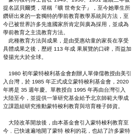
提名諾貝爾獎，堪稱『曠
世奇女子』，至今她畢生所
鑽研出來的一套獨特的學前教育教學系統與方法，至
今已被世界許多先進國家所肯定與廣為採用，並成為
學前教育之主流教育方法。
此種教育方法與成果，是由受惠幼童的家長在享受
具體成果之後，歷經
113
年成
果展覽的口碑，而益加
發揚光大於全球。
1980
初年蒙特梭利基金會創辦人單偉儒教授由美引
入台灣，於
1985
年正式
成立蒙特梭利基金會，
2020
年將是
35
週年慶。單教授自
1995
年再由台灣引入
大陸至今，並提供一筆研究基金給予北京師範大學成
立課題組研究推動蒙特梭利
教育與培育種子師資。
大陸改革開放後，由本基金會引入蒙特梭利教育至
今﹐已快速遍地開了蒙特
梭利的花，也結了許多蒙特