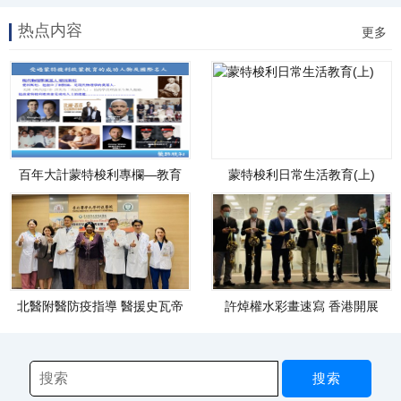
热点内容
更多
百年大計蒙特梭利專欄—教育
蒙特梭利日常生活教育(上)
為先
北醫附醫防疫指導 醫援史瓦帝
許焯權水彩畫速寫 香港開展
尼