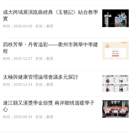
成大跨域展演崑曲經典《玉簪記》結合教學
實
时间：2026-04-05
栏目：教育
四秩芳華・丹青溢彩——衢州市興華中學建
校
时间：2025-12-27
栏目：教育
太極與健康管理論壇會議多元探討
时间：2025-12-14
栏目：教育
連江縣又溪獎學金頒獎 兩岸鄉情溫暖學子
心
时间：2025-08-24
栏目：教育