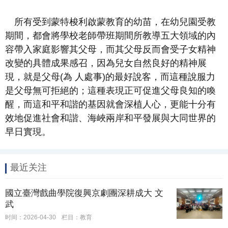
所有受到蒙特梭利啟蒙教育的幼苗，在幼兒園受教
期間，都會將學校老
師帶班期間所教導五大領域的內
容帶入家庭影響其父母，而其父母反而會受
子女精神
改變的具體成果感召，因為兒女自然良好的精神展
現，就是父母
(
為
人處事
)
的最好說客，而這種說服力
是父母無可拒絕的；這種表現正可促進
父母良知的喚
醒，而這和平和諧的基因就會深植人心，更能十分有
效地促進
社會和諧、海峽兩岸和平發展與大同世界的
早日實現。
最近关注
國立臺灣戲曲學院復興京劇團深耕成大 文
武
时间：2026-04-30
栏目：教育