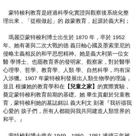
蒙特梭利教育是經過科學化實證與觀察後系統化整
理出來﹐「從根做起」的
啟蒙教育﹐起源於義大利；
瑪麗亞蒙特梭利博士出生於
1870
年，卒於
1952
年。她有著與二次大戰的德
義日軸心國及墨索里尼的
侵略主義相反的和平思想精神。她是義大利第一位女
醫
學博士、也罷教育界的發明家、觀察家，對於醫學
心理學、哲學、教育學、人類
學、自然科學，均有深
入涉獵。
1907
年蒙特梭利發展出人類生物學的理論，
並且
根據她的教育學和在
【
兒童之家】
的實際實驗，
奠定
蒙特梭利教育前期
的基礎。她
畢生貢獻於兒童教
育，蒙特梭利她的墓誌銘以 義大利文 刻著『我祈禱我
心愛的
孩子們，所有人都能與我共同建造人類世界的
和平。』
蒙特梭利博士曾在
1949
、
1950
、
1951
連續三年被