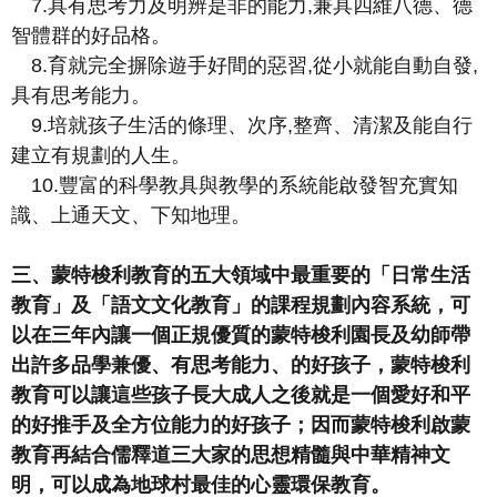
7.
具有思考力及明辨是非的能力
,
兼具四維八德、德
智體群的好品格。
8.
育就完全摒除遊手好間的惡習
,
從小就能自動自發
,
具有思考能力。
9.
培就孩子生活的條理、次序
,
整齊、清潔及能自行
建立有規劃的人生。
10.
豐富的科學教具與教學的系統能啟發智充實知
識、上通天文、下知地理。
三、蒙特梭利教育的五大領域中最重要的「日常生活
教育」及「語文文化教育」
的課程規劃內容系統，可
以在三年內讓一個正規優質的蒙特梭利園長及幼師
帶
出許多品學兼優、有思考能力、的好孩子，蒙特梭利
教育可以讓這些孩子
長大成人之後就是一個愛好和平
的好推手及全方位能力的好孩子；因而蒙特
梭利啟蒙
教育再結合儒釋道三大家的思想精髓與中華精神文
明，可以成為地
球村最佳的心靈環保教育。