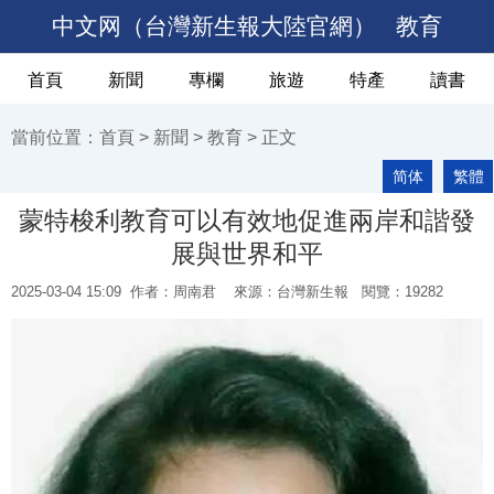
中文网（台灣新生報大陸官網）
教育
首頁
新聞
專欄
旅遊
特產
讀書
當前位置：
首頁
>
新聞
>
教育
> 正文
简体
繁體
蒙特梭利教育可以有效地促進兩岸和諧發
展與世界和平
2025-03-04 15:09
作者：周南君
來源：台灣新生報 閱覽：
19282