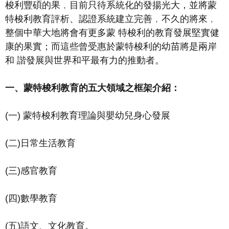
梭利豐碩的果﹐目前只待系統化的發揚光大，並將蒙
特梭利教育評析、認證系統建立完善﹐不久的將來﹐
整個中華大地將會有更多蒙
特梭利的教育發展堅實健
康的果實；而這些曾受惠於蒙特梭利的幼苗將是兩岸
和
諧發展與世界和平最有力的推動者。
一、蒙特梭利教育的五大領域之框架介紹：
(
一
)
蒙特梭利教育理論與嬰幼兒身心發展
(
二
)
日常生活教育
(
三
)
感官教育
(
四
)
數學教育
(
五
)
語文、文化教育。