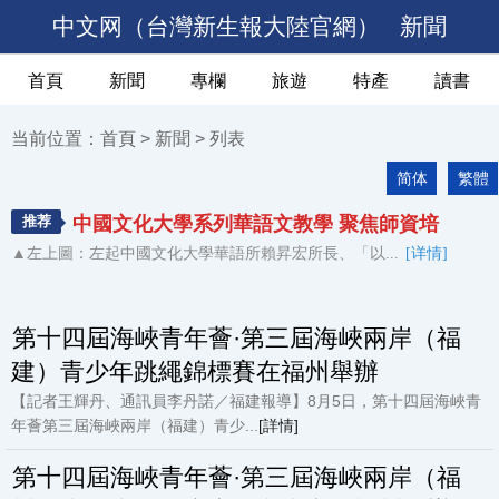
中文网（台灣新生報大陸官網）
新聞
首頁
新聞
專欄
旅遊
特產
讀書
当前位置：
首頁
>
新聞
> 列表
简体
繁體
推荐
中國文化大學系列華語文教學 聚焦師資培
▲左上圖：左起中國文化大學華語所賴昇宏所長、「以...
[详情]
第十四屆海峽青年薈·第三屆海峽兩岸（福
建）青少年跳繩錦標賽在福州舉辦
【記者王輝丹、通訊員李丹諾／福建報導】8月5日，第十四屆海峽青
年薈第三屆海峽兩岸（福建）青少...
[詳情]
第十四屆海峽青年薈·第三屆海峽兩岸（福