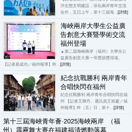
洋生態文明建設，深化兩岸青年交流
合作，五日上午，第十三屆海...
[詳情]
海峽兩岸大學生公益廣
告創意大賽暨學術交流
福州登場
▲第二屆海峽兩岸（福州）大學生公
益廣告創意大賽一等獎頒獎現場。
【記者易成功／福州報導】昨...
[詳情]
紀念抗戰勝利 兩岸青年
合唱快閃在福州
紀念抗戰勝利 兩岸青年合唱快閃在福
州 【記者王輝丹、通訊員王裕慶／福
州報導】昨（五）日，第十...
[詳情]
第十三屆海峽青年薈·2025海峽兩岸 （福
州）霹靂舞大賽在福建福清燃動落幕