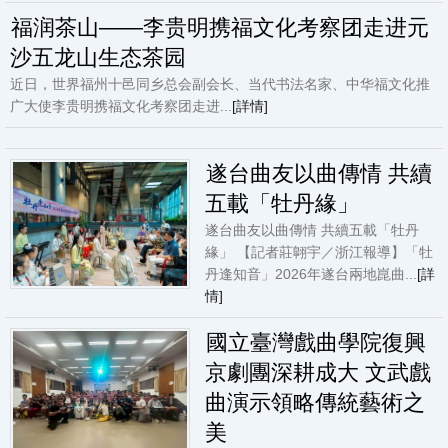
福润茶山——李贵明携福文化考察团走进元
沙五龙山生态茶园
近日，世界福州十邑同乡总会副会长、当代书法名家、中华福文化推
广大使李贵明携福文化考察团走进...
[詳情]
遂台曲友以曲傳情 共續
五載「牡丹緣」
遂台曲友以曲傳情 共續五載「牡丹
緣」 【記者莊翺宇／浙江報導】「牡
丹逢知音」2026年遂台兩地崑曲...
[詳
情]
國立臺灣戲曲學院復興
京劇團深耕成大 文武戲
曲演示領略傳統藝術之
美