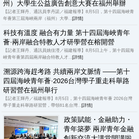
州）大學生公益廣告創意大賽在福州舉辦
【記者王輝丹、通訊員李丹諾／福建報導】8月5日，第十四屆海峽青
年薈第三屆海峽兩岸（福州）大學...
[詳情]
科技有溫度 融合有力量 第十四屆海峽青年
薈·兩岸融合特教人才研學營在榕開營
【記者王輝丹、通訊員姚佳瀅／福建報導】8月5日上午，第十四屆海
峽青年薈第四屆兩岸融合特教人才...
[詳情]
溯源跨海趕考路 共續兩岸文脈情 ——第十
四屆海峽青年薈·2026台灣學子重走科舉路
研習營在福州舉行
【記者王輝丹／福建報導】8月5日，第十四屆海峽青年薈 2026台灣
學子重走科舉路研習營，帶領81名台灣...
[詳情]
政策賦能・金融助力・
青年築夢 兩岸青年金融
創新交流大講堂開講啦