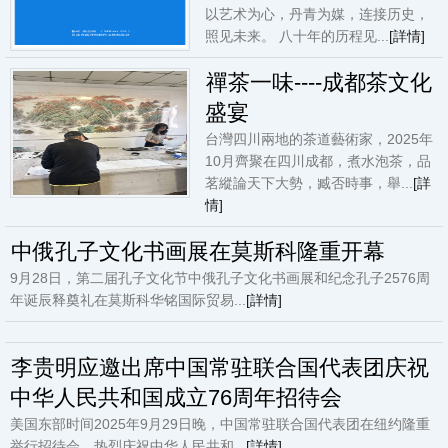
以艺术为心，丹青为媒，连接历史，
照见未来。 八十年的历程见...
[詳情]
禪茶一味----成都茶文化
盛宴
台灣四川兩地的茶道藝術家，2025年
10月齊聚在四川成都，煮水泡茶，品
茗縱論天下大勢，臧否時事，舉...
[詳
情]
中俄孔子文化书画展在莫斯科隆重开幕
9月28日，第二届孔子文化节中俄孔子文化书画展和纪念孔子2576周
年诞辰释奠礼在莫斯科华铭国际贸易...
[詳情]
李贵明应邀出席中国常驻联合国代表团庆祝
中华人民共和国成立76周年招待会
美国东部时间2025年9月29日晚，中国常驻联合国代表团在纽约隆重
举行招待会，热烈庆祝中华人民共和...
[詳情]