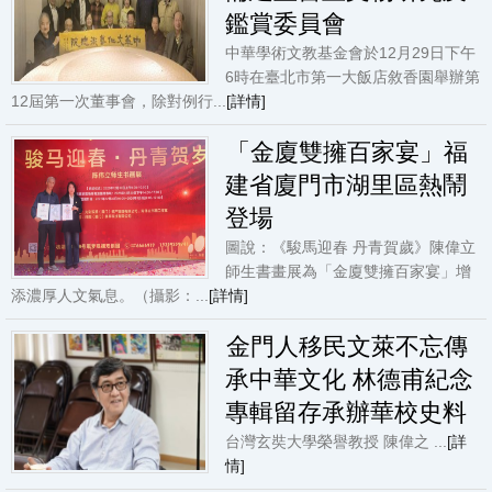
鑑賞委員會
中華學術文教基金會於12月29日下午
6時在臺北市第一大飯店敘香園舉辦第
12屆第一次董事會，除對例行...
[詳情]
「金廈雙擁百家宴」福
建省廈門市湖里區熱鬧
登場
圖說：《駿馬迎春 丹青賀歲》陳偉立
師生書畫展為「金廈雙擁百家宴」增
添濃厚人文氣息。（攝影：...
[詳情]
金門人移民文萊不忘傳
承中華文化 林德甫紀念
專輯留存承辦華校史料
台灣玄奘大學榮譽教授 陳偉之 ...
[詳
情]