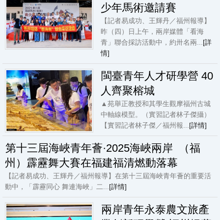
少年馬術邀請賽
【記者易成功、王輝丹／福州報導】
昨（四）日上午，兩岸媒體「看海
青」聯合採訪活動中，約卅名兩...
[詳
情]
閩臺青年人才研學營 40
人齊聚榕城
▲苑舉正教授和其學生觀摩福州古城
中軸線模型。（實習記者林子傑攝）
【實習記者林子傑／福州報...
[詳情]
第十三屆海峽青年薈·2025海峽兩岸 （福
州）霹靂舞大賽在福建福清燃動落幕
【記者易成功、王輝丹／福州報導】在第十三屆海峽青年薈的重要活
動中，「霹靂同心 舞連海峽」二...
[詳情]
兩岸青年永泰農文旅產