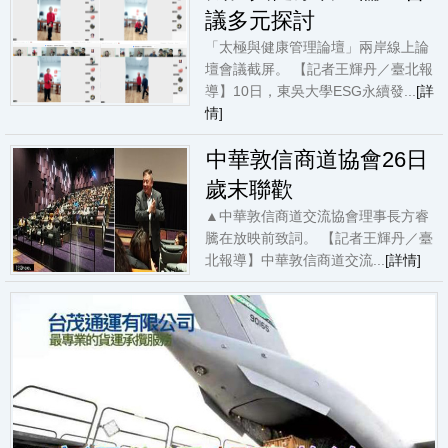
議多元探討
「太極與健康管理論壇」兩岸線上論
壇會議截屏。 【記者王輝丹／臺北報
導】10日，東吳大學ESG永續發...
[詳
情]
中華敦信商道協會26日
歲末聯歡
▲中華敦信商道交流協會理事長方睿
騰在放映前致詞。 【記者王輝丹／臺
北報導】中華敦信商道交流...
[詳情]