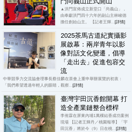
門尚義山正式開山
▲洪門宣佈成立新堂口「尚義山」，
由奉獻洪門四十六年的副山主林峻德
擔任創始山主。 【記者王輝...
[詳情]
2025茶馬古道紀實攝影
展啟幕：兩岸青年以影
像對話文化變遷，倡導
「走出去」促進包容交
流
中華競爭力交流協會理事長蔡佳麟在茶會上重申舉辦展覽的初衷：
「我們希望透過年輕人的眼睛，觀察...
[詳情]
臺灣宇田沉香館開幕 打
造全產業鏈整合標桿
李侑霖在屏東內埔1萬棵結香成功案例
現場 【記者王輝丹／桃園報導】「宇
田沉香」將於今（9）日在桃...
[詳情]