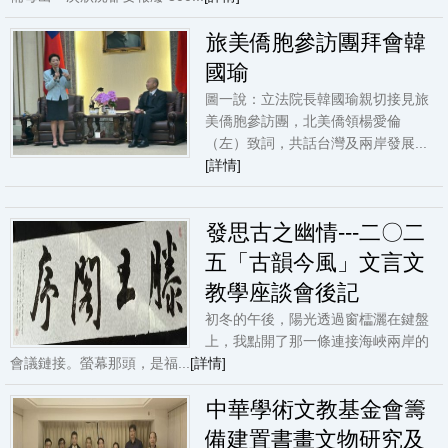
旅美僑胞參訪團拜會韓
國瑜
圖一說：立法院長韓國瑜親切接見旅
美僑胞參訪團，北美僑領楊愛倫
（左）致詞，共話台灣及兩岸發展...
[詳情]
發思古之幽情---二〇二
五「古韻今風」文言文
教學座談會後記
​初冬的午後，陽光透過窗櫺灑在鍵盤
上，我點開了那一條連接海峽兩岸的
會議鏈接。螢幕那頭，是福...
[詳情]
中華學術文教基金會籌
備建置書畫文物研究及