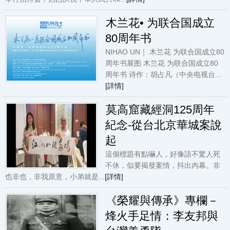
木兰花• 为联合国成立
80周年书
NIHAO UN｜ 木兰花 为联合国成立80
周年书展图 木兰花 为联合国成立80
周年书 诗作：胡占凡（中央电视台...
[詳情]
莫高窟藏經洞125周年
紀念-從台北京華城案說
起
這個標題有點嚇人，好像語不驚人死
不休，似要揭發案情，抖出內幕。非
也非也，非我原意，小弟就是...
[詳情]
《榮耀與傳承》專欄－
烽火手足情：李友邦與