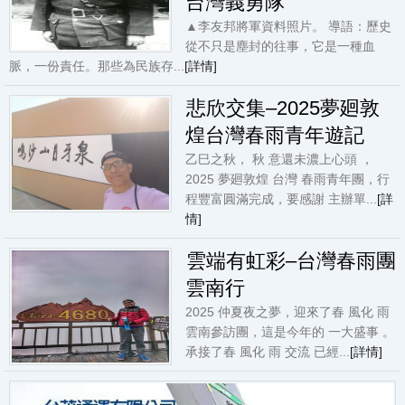
台灣義勇隊
▲李友邦將軍資料照片。 導語：歷史
從不只是塵封的往事，它是一種血
脈，一份責任。那些為民族存...
[詳情]
悲欣交集–2025夢廻敦
煌台灣春雨青年遊記
乙巳之秋， 秋 意還未濃上心頭 ，
2025 夢廻敦煌 台灣 春雨青年團，行
程豐富圓滿完成，要感謝 主辦單...
[詳
情]
雲端有虹彩–台灣春雨團
雲南行
2025 仲夏夜之夢，迎來了春 風化 雨
雲南參訪團，這是今年的 一大盛事 。
承接了春 風化 雨 交流 已經...
[詳情]