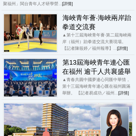
聚福州」閩台青年人才研學營...
[詳情]
海峽青年薈‧海峽兩岸跆
拳道交流賽
▲第十三屆海峽青年薈‧第二屆海峽兩
岸（福州）跆拳道交流大賽現場。
【記者陳筱婷／福州報導】...
[詳情]
第13屆海峽青年連心匯
在福州 逾千人共襄盛舉
▲青春共圓中國夢連心同匯中華情，
第十三屆海峽青年連心匯在福州圓滿
舉辦。 【記者易成功／福州...
[詳情]