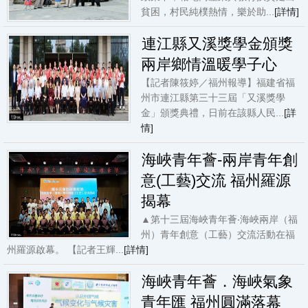
貧困，村民純樸熱情，樂於助...
[詳情]
連江縣又溪獎學金頒獎
兩岸鄉情溫暖學子心
【記者陳筱婷／福州報導】福建省福
州市連江縣第三十三屆「又溪獎學
金」頒獎典禮，日前在該縣人民...
[詳
情]
海峽青年薈-兩岸青年創
意(工藝)交流 福州羅源
揭幕
▲第十三屆海峽青年薈‧海峽兩岸（福
州）青年創意（工藝）交流活動在福
州羅源啟幕。 【記者王輝...
[詳情]
海峽青年薈．海峽氣象
青年匯 福州圓滿落幕