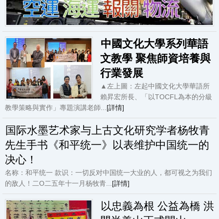
中國文化大學系列華語
文教學 聚焦師資培養與
行業發展
▲左上圖：左起中國文化大學華語所
賴昇宏所長、「以TOCFL為本的分級
教學策略與實作」專題演講老師...
[詳情]
国际水墨艺术家与上古文化研究学者杨牧青
先生手书《和平统一》以表维护中国统一的
决心！
名称：和平统一 款识：一切反对中国统一大业的人，都可视之为我们
的敌人！二O二五年十一月杨牧青...
[詳情]
以忠義為根 公益為橋 洪