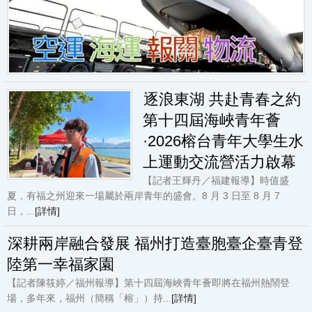
逐浪東湖 共赴青春之約
第十四屆海峽青年薈
·2026榕台青年大學生水
上運動交流營活力啟幕
【記者王輝丹／福建報導】時值盛
夏，有福之州迎來一場屬於兩岸青年的盛會。8 月 3 日至 8 月 7
日，...
[詳情]
深耕兩岸融合發展 福州打造臺胞臺企臺青登
陸第一幸福家園
【記者陳筱婷／福州報導】第十四屆海峽青年薈即將在福州熱鬧登
場，多年來，福州（簡稱「榕」）持...
[詳情]