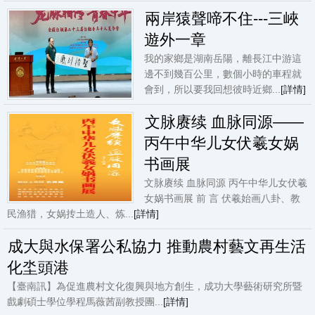
兩岸猿聲啼不住---三峽
遊外一章
我的家鄉是湖南岳陽，離長江中游這
邊不到幾百公里，數個小時的車程就
會到，所以要我回想彼時近鄉...
[詳情]
文脉赓续 血脉同源——
丙午中华儿女伏羲女娲
书画展
文脉赓续 血脉同源 丙午中华儿女伏羲
女娲书画展 前 言 伏羲始画八卦、教
民渔猎，女娲抟土造人、炼...
[詳情]
成大與水保署公私協力 推動農村藝文再生活
化坔頭港
【臺南訊】為促進農村文化復興與地方創生，成功大學藝術研究所暨
戲劇碩士學位學程馬薇茜副教授團...
[詳情]