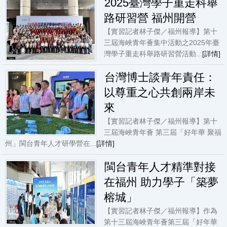
2025臺灣學子重走科舉
路研習營 福州開營
【實習記者林子傑／福州報導】第十
三屆海峽青年薈集中活動之2025年臺
灣學子重走科舉路研習營活動...
[詳情]
台灣博士談青年責任：
以尊重之心共創兩岸未
來
【實習記者林子傑／福州報導】第十
三屆海峽青年薈 第三屆「好年華 聚福
州」閩台青年人才研學營在...
[詳情]
閩台青年人才精準對接
在福州 助力學子「築夢
榕城」
【實習記者林子傑／福州報導】作為
第十三屆海峽青年薈第三屆「好年華