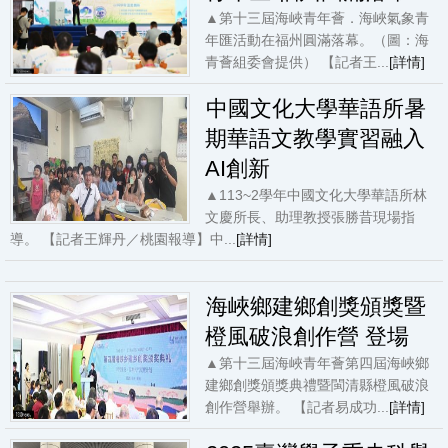
▲第十三屆海峽青年薈．海峽氣象青
年匯活動在福州圓滿落幕。（圖：海
青薈組委會提供） 【記者王...
[詳情]
中國文化大學華語所暑
期華語文教學實習融入
AI創新
▲113~2學年中國文化大學華語所林
文慶所長、助理教授張勝昔現場指
導。 【記者王輝丹／桃園報導】中...
[詳情]
海峽鄉建鄉創獎頒獎暨
橙風破浪創作營 登場
▲第十三屆海峽青年薈第四屆海峽鄉
建鄉創獎頒獎典禮暨閩清縣橙風破浪
創作營舉辦。 【記者易成功...
[詳情]