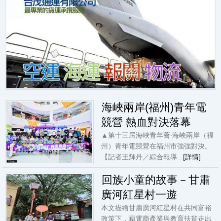
海峽兩岸(福州)青年電
競營 熱血對決落幕
▲第十三屆海峽青年薈‧海峽兩岸（福
州）青年電競營在福州市強強對決。
【記者王輝丹／綜合報導...
[詳情]
回族小童的故事－甘肅
廣河紅星村一遊
本文描繪甘肅廣河紅星村在共同富裕
政策下，藉電商產業與教育扶貧走出