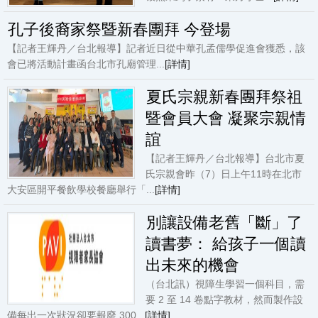
孔子後裔家祭暨新春團拜 今登場
【記者王輝丹／台北報導】記者近日從中華孔孟儒學促進會獲悉，該
會已將活動計畫函台北市孔廟管理...
[詳情]
夏氏宗親新春團拜祭祖
暨會員大會 凝聚宗親情
誼
【記者王輝丹／台北報導】台北市夏
氏宗親會昨（7）日上午11時在北市
大安區開平餐飲學校餐廳舉行「...
[詳情]
別讓設備老舊「斷」了
讀書夢： 給孩子一個讀
出未來的機會
（台北訊）視障生學習一個科目，需
要 2 至 14 卷點字教材，然而製作設
備每出一次狀況卻要報廢 300...
[詳情]