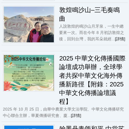
敦煌鳴沙山–三毛奏鳴
曲
人說敦煌的鳴沙山月牙泉，一生中總
要來一次。而在今年 8 月初訪敦煌之
後，回到台灣，我的耳朵就經...
[詳情]
2025 中華文化傳播國際
論壇成功舉辦，全球學
者共探中華文化海外傳
播新路徑【附錄：2025
中華文化傳播論壇議
程】
2025 年 10 月 25 日，由華中農業大學文法學院、中華文化傳播研究
中心聯合主辦，華夏傳播研究會、廈...
[詳情]
翰墨丹青颂和平 中堂艺