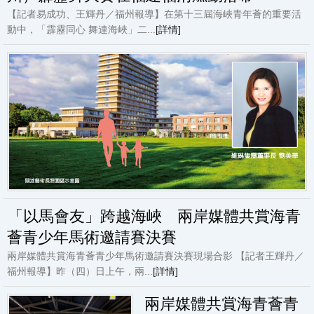
【記者易成功、王輝丹／福州報導】在第十三屆海峽青年薈的重要活
動中，「霹靂同心 舞連海峽」二...
[詳情]
「以馬會友」跨越海峽 兩岸媒體共賞海青
薈青少年馬術邀請賽決賽
兩岸媒體共賞海青薈青少年馬術邀請賽決賽現場合影 【記者王輝丹／
福州報導】昨（四）日上午，兩...
[詳情]
兩岸媒體共賞海青薈青