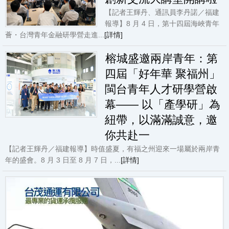
【記者王輝丹、通訊員李丹諾／福建
報導】8 月 4 日，第十四屆海峽青年
薈・台灣青年金融研學營走進...
[詳情]
榕城盛邀兩岸青年：第
四屆「好年華 聚福州」
閩台青年人才研學營啟
幕—— 以「產學研」為
紐帶，以滿滿誠意，邀
你共赴一
【記者王輝丹／福建報導】時值盛夏，有福之州迎來一場屬於兩岸青
年的盛會。8 月 3 日至 8 月 7 日，...
[詳情]