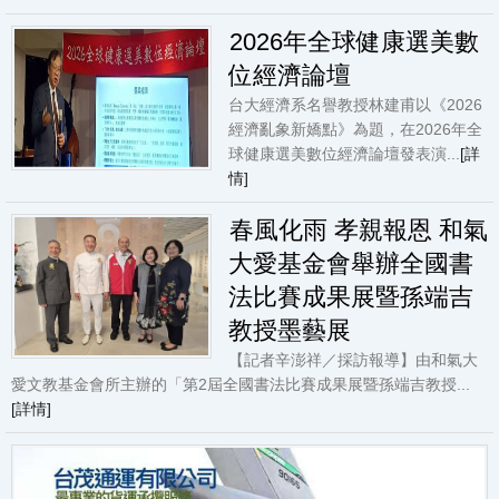
2026年全球健康選美數
位經濟論壇
台大經濟系名譽教授林建甫以《2026
經濟亂象新嬌點》為題，在2026年全
球健康選美數位經濟論壇發表演...
[詳
情]
春風化雨 孝親報恩 和氣
大愛基金會舉辦全國書
法比賽成果展暨孫端吉
教授墨藝展
【記者辛澎祥／採訪報導】由和氣大
愛文教基金會所主辦的「第2屆全國書法比賽成果展暨孫端吉教授...
[詳情]