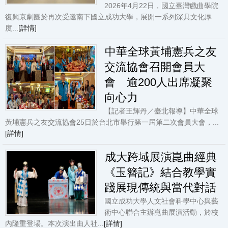
2026年4月22日，國立臺灣戲曲學院
復興京劇團於再次受邀南下國立成功大學，展開一系列深具文化厚
度...
[詳情]
中華全球黃埔憲兵之友
交流協會召開會員大
會 逾200人出席凝聚
向心力
【記者王輝丹／臺北報導】中華全球
黃埔憲兵之友交流協會25日於台北市舉行第一屆第二次會員大會，...
[詳情]
成大跨域展演崑曲經典
《玉簪記》結合教學實
踐展現傳統與當代對話
國立成功大學人文社會科學中心與藝
術中心聯合主辦崑曲展演活動，於校
內隆重登場。本次演出由人社...
[詳情]