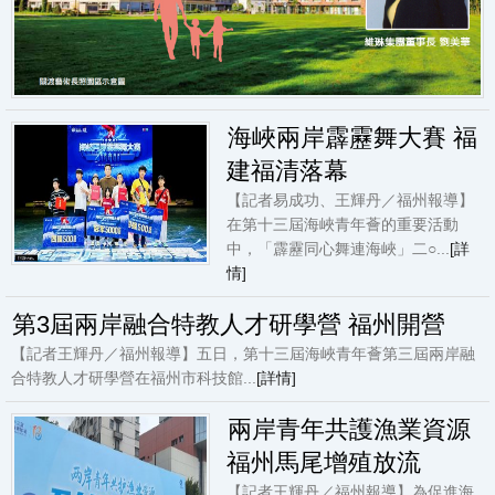
海峽兩岸霹靂舞大賽 福
建福清落幕
【記者易成功、王輝丹／福州報導】
在第十三屆海峽青年薈的重要活動
中，「霹靂同心舞連海峽」二○...
[詳
情]
第3屆兩岸融合特教人才研學營 福州開營
【記者王輝丹／福州報導】五日，第十三屆海峽青年薈第三屆兩岸融
合特教人才研學營在福州市科技館...
[詳情]
兩岸青年共護漁業資源
福州馬尾增殖放流
【記者王輝丹／福州報導】為促進海