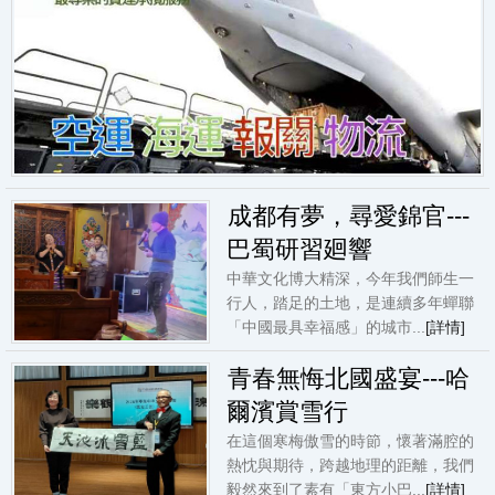
成都有夢，尋愛錦官---
巴蜀研習廻響
中華文化博大精深，今年我們師生一
行人，踏足的土地，是連續多年蟬聯
「中國最具幸福感」的城市...
[詳情]
​青春無悔北國盛宴---哈
爾濱賞雪行
​在這個寒梅傲雪的時節，懷著滿腔的
熱忱與期待，跨越地理的距離，我們
毅然來到了素有「東方小巴...
[詳情]