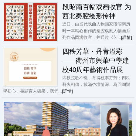
段昭南百幅戏画收官 为
西北秦腔绘形传神
近日，由当代戏曲人物画家段昭南历
时一年精心创作的秦腔戏剧人物画系
列作品圆满收官，并通过《艺...
[詳情]
四秩芳華・丹青溢彩
——衢州市興華中學建
校40周年藝術作品展
四秩弦歌不輟，育得桃李芬芳；四秩
薪火相傳，載滿杏壇情深。為回溯辦
學初心，盡顯育人碩果，我們...
[詳情]